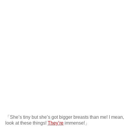
「She’s tiny but she’s got bigger breasts than me! I mean,
look at these things!
They’re
immense!」