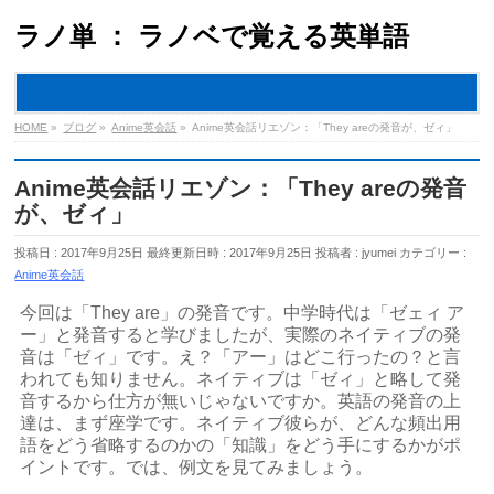
ラノ単 ： ラノベで覚える英単語
MENU
HOME
»
ブログ
»
Anime英会話
»
Anime英会話リエゾン：「They areの発音が、ゼィ」
Anime英会話リエゾン：「They areの発音
が、ゼィ」
投稿日 : 2017年9月25日
最終更新日時 : 2017年9月25日
投稿者 :
jyumei
カテゴリー :
Anime英会話
今回は「They are」の発音です。中学時代は「ゼェィ ア
ー」と発音すると学びましたが、実際のネイティブの発
音は「ゼィ」です。え？「アー」はどこ行ったの？と言
われても知りません。ネイティブは「ゼィ」と略して発
音するから仕方が無いじゃないですか。英語の発音の上
達は、まず座学です。ネイティブ彼らが、どんな頻出用
語をどう省略するのかの「知識」をどう手にするかがポ
イントです。では、例文を見てみましょう。