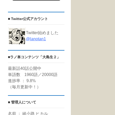
■ Twitter公式アカウント
Twitter始めました
@lanotan1
■ラノ単コンテンツ「大島生２」
最新話40話公開中
単語数 1960語／20000語
進捗率 ： 9.8%
（毎月更新中！）
■ 管理人について
名前 ： 綾小路 ヒカル