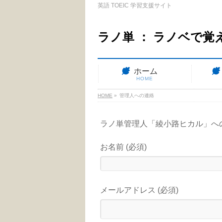
英語 TOEIC 学習支援サイト
ラノ単 ： ラノベで覚
ホーム
HOME
HOME
»
管理人への連絡
ラノ単管理人「綾小路ヒカル」へ
お名前 (必須)
メールアドレス (必須)