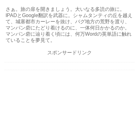
さぁ。旅の扉を開きましょう。大いなる多読の旅に。
IPADとGoogle翻訳を武器に。シャムタンティの丘を越え
て、城塞都市カーレーを抜け、バグ地方の荒野を渡り、
マンパン砦にたどり着けるのに、一体何日かかるのか。
マンパン砦に辿り着く頃には、何万Wordの英単語に触れ
ていることを夢見て。
スポンサードリンク