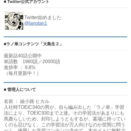
■ Twitter公式アカウント
Twitter始めました
@lanotan1
■ラノ単コンテンツ「大島生２」
最新話40話公開中
単語数 1960語／20000語
進捗率 ： 9.8%
（毎月更新中！）
■ 管理人について
名前 ： 綾小路 ヒカル
入社時TOEIC340の男が、自ら編み出した「ラノ単」学習
法により、TOEIC930まで上達。その学習法があまりにも
馬鹿らしいため、封印しようともするが、墓場に持ってい
くのも忍びなく、この学習法が万人向けなのか世間に問う
べく、使用した学習コンテンツ含めて、本サイトに無料で