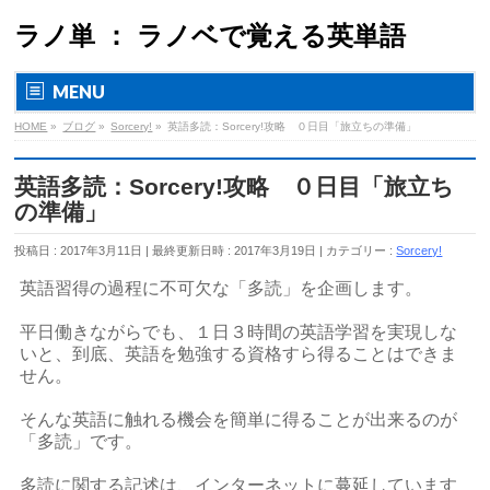
ラノ単 ： ラノベで覚える英単語
MENU
HOME
»
ブログ
»
Sorcery!
»
英語多読：Sorcery!攻略 ０日目「旅立ちの準備」
英語多読：Sorcery!攻略 ０日目「旅立ち
の準備」
投稿日 : 2017年3月11日
最終更新日時 : 2017年3月19日
カテゴリー :
Sorcery!
英語習得の過程に不可欠な「多読」を企画します。
平日働きながらでも、１日３時間の英語学習を実現しな
いと、到底、英語を勉強する資格すら得ることはできま
せん。
そんな英語に触れる機会を簡単に得ることが出来るのが
「多読」です。
多読に関する記述は、インターネットに蔓延しています