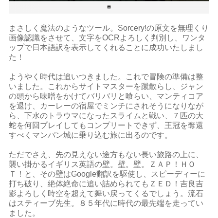
まさしく魔法のようなツール。Sorcery!の原文を無理くり
画像認識をさせて、文字をOCRよろしく判別し、ワンタ
ップで日本語訳を表示してくれることに成功いたしまし
た！
ようやく時代は追いつきました。これで冒険の準備は整
いました。これからサイトマスターを蹴散らし、ジャン
の頭から味噌をかけてバリバリと喰らい、マンティコア
を退け、カーレーの宿屋でミンチにされそうになりなが
ら、下水のトラウマになったスライムと戦い、７匹の大
蛇を何回プレイしてもコンプリートできず、王冠を奪還
すべくマンパン城に乗り込む旅に出るのです。
ただでさえ、先の見えない途方もない長い旅路の上に、
襲い掛かるイギリス英語の壁。壁。壁。ＺＡＰ！ＨＯ
Ｔ！と、その壁はGoogle翻訳を駆使し、スピーディーに
打ち破り、絶体絶命に追い詰められてもＺＥＤ！吉良吉
影よろしく時空を超えて舞い戻ってくるでしょう。流石
はスティーブ先生。８５年代に時代の最先端を走ってい
ました。