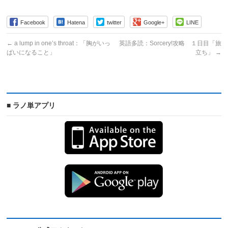
Facebook
Hatena
twitter
Google+
LINE
←
a lump in one’s throat：「胸がいっ
英語多読：Sorcery!攻略 １日目「旅
ぱいになること」
立ち」
→
■ ラノ単アプリ