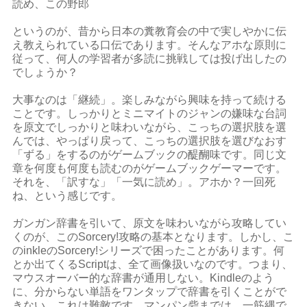
読め、この野郎
というのが、昔から日本の糞教育会の中で実しやかに伝
え教えられている口伝であります。そんなアホな原則に
従って、何人の学習者が多読に挑戦しては投げ出したの
でしょうか？
大事なのは「継続」。楽しみながら興味を持って続ける
ことです。しっかりとミニマイトのジャンの嫌味な台詞
を原文でしっかりと味わいながら、こっちの選択肢を選
んでは、やっぱり戻って、こっちの選択肢を選びなおす
「ずる」をするのがゲームブックの醍醐味です。同じ文
章を何度も何度も読むのがゲームブックゲーマーです。
それを、「訳すな」「一気に読め」。アホか？一回死
ね、という感じです。
ガンガン辞書を引いて、原文を味わいながら攻略してい
くのが、このSorcery!攻略の基本となります。しかし、こ
のinkleのSorcery!シリーズで困ったことがあります。何
とか出てくるScriptは、全て画像扱いなのです。つまり、
マウスオーバー的な辞書が通用しない。Kindleのよう
に、分からない単語をワンタップで辞書を引くことがで
きない。これは難敵です。マンパン砦までは、一筋縄で