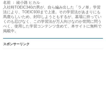
名前 ： 綾小路 ヒカル
入社時TOEIC340の男が、自ら編み出した「ラノ単」学習
法により、TOEIC930まで上達。その学習法があまりにも
馬鹿らしいため、封印しようともするが、墓場に持ってい
くのも忍びなく、この学習法が万人向けなのか世間に問う
べく、使用した学習コンテンツ含めて、本サイトに無料で
掲載中。
スポンサーリンク