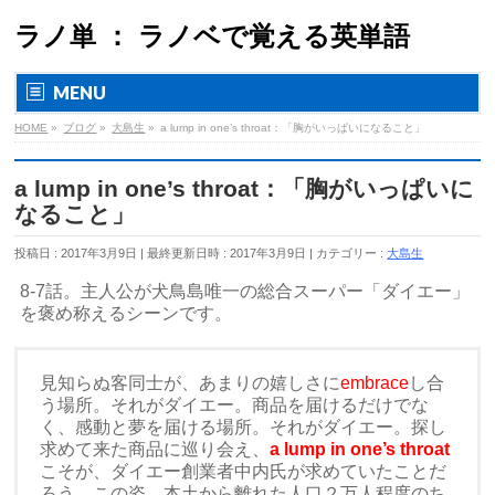
ラノ単 ： ラノベで覚える英単語
MENU
HOME
»
ブログ
»
大島生
»
a lump in one’s throat：「胸がいっぱいになること」
a lump in one’s throat：「胸がいっぱいに
なること」
投稿日 : 2017年3月9日
最終更新日時 : 2017年3月9日
カテゴリー :
大島生
8-7話。主人公が犬鳥島唯一の総合スーパー「ダイエー」
を褒め称えるシーンです。
見知らぬ客同士が、あまりの嬉しさに
embrace
し合
う場所。それがダイエー。商品を届けるだけでな
く、感動と夢を届ける場所。それがダイエー。探し
求めて来た商品に巡り会え、
a lump in one’s throat
こそが、ダイエー創業者中内氏が求めていたことだ
ろう。この姿、本土から離れた人口２万人程度のち