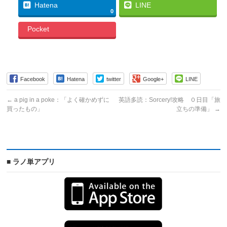
Hatena
LINE
0
Pocket
Facebook
Hatena
twitter
Google+
LINE
←
a pig in a poke：「よく確かめずに
英語多読：Sorcery!攻略 ０日目「旅
買ったもの」
立ちの準備」
→
■ ラノ単アプリ