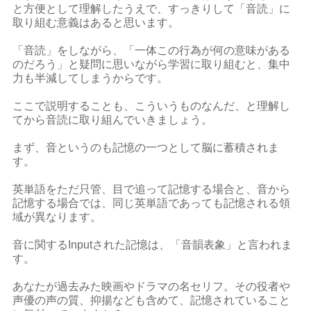
と方便として理解したうえで、すっきりして「音読」に
取り組む意義はあると思います。
「音読」をしながら、「一体この行為が何の意味がある
のだろう」と疑問に思いながら学習に取り組むと、集中
力も半減してしまうからです。
ここで説明することも、こういうものなんだ、と理解し
てから音読に取り組んでいきましょう。
まず、音というのも記憶の一つとして脳に蓄積されま
す。
英単語をただ只管、目で追って記憶する場合と、音から
記憶する場合では、同じ英単語であっても記憶される領
域が異なります。
音に関するInputされた記憶は、「音韻表象」と言われま
す。
あなたが過去みた映画やドラマの名セリフ。その役者や
声優の声の質、抑揚なども含めて、記憶されていること